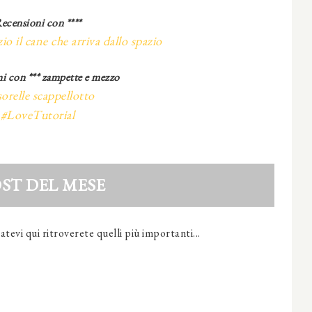
ecensioni con ****
io il cane che arriva dallo spazio
i con *** zampette e mezzo
sorelle scappellotto
#LoveTutorial
OST DEL MESE
evi qui ritroverete quelli più importanti...