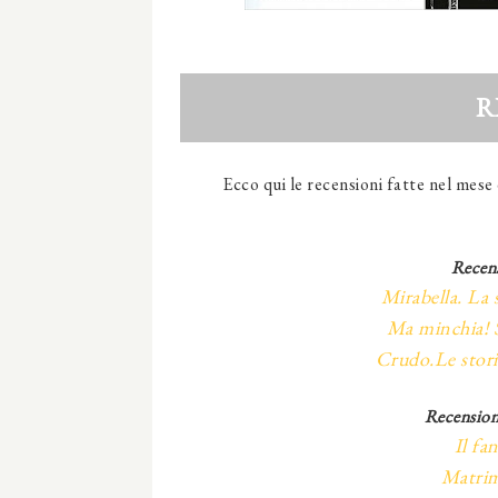
R
Ecco qui le recensioni fatte nel mese 
Recens
Mirabella. La 
Ma minchia! S
Crudo.Le stori
Recensioni
Il fa
Matrim