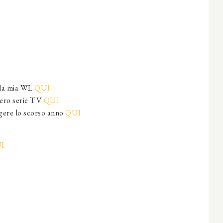
alla mia WL
QUI
sero serie TV
QUI
ggere lo scorso anno
QUI
I