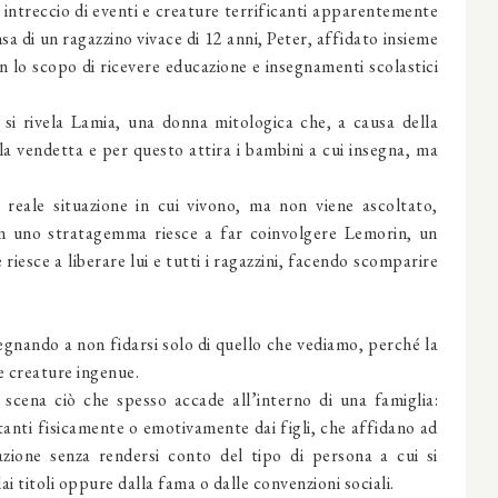
 un intreccio di eventi e creature terrificanti apparentemente
sa di un ragazzino vivace di 12 anni, Peter, affidato insieme
on lo scopo di ricevere educazione e insegnamenti scolastici
si rivela Lamia, una donna mitologica che, a causa della
lla vendetta e per questo attira i bambini a cui insegna, ma
 reale situazione in cui vivono, ma non viene ascoltato,
on uno stratagemma riesce a far coinvolgere Lemorin, un
iesce a liberare lui e tutti i ragazzini, facendo scomparire
egnando a non fidarsi solo di quello che vediamo, perché la
le creature ingenue.
n scena ciò che spesso accade all’interno di una famiglia:
stanti fisicamente o emotivamente dai figli, che affidano ad
azione senza rendersi conto del tipo di persona a cui si
ai titoli oppure dalla fama o dalle convenzioni sociali.