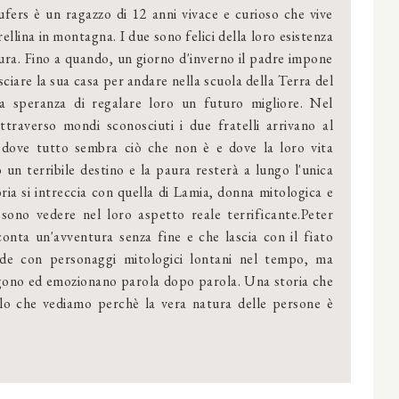
ufers è un ragazzo di 12 anni vivace e curioso che vive
rellina in montagna. I due sono felici della loro esistenza
ura. Fino a quando, un giorno d'inverno il padre impone
asciare la sua casa per andare nella scuola della Terra del
la speranza di regalare loro un futuro migliore. Nel
attraverso mondi sconosciuti i due fratelli arrivano al
 dove tutto sembra ciò che non è e dove la loro vita
un terribile destino e la paura resterà a lungo l'unica
ia si intreccia con quella di Lamia, donna mitologica e
sono vedere nel loro aspetto reale terrificante.Peter
conta un'avventura senza fine e che lascia con il fiato
ende con personaggi mitologici lontani nel tempo, ma
gono ed emozionano parola dopo parola. Una storia che
llo che vediamo perchè la vera natura delle persone è