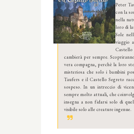
Peter Ta
con la so
nella nat
loro di l
Sole nel
viaggio 
Castello
cambierà per sempre. Scopriranno 
vera compagna, perchè la loro stor
misteriosa che solo i bambini pos
Taufers e il Castello Segreto rac
sospeso. In un intreccio di vic
sempre molto attuali, che coinvol
insegna a non fidarsi solo di que
visibile solo alle creature ingenue.