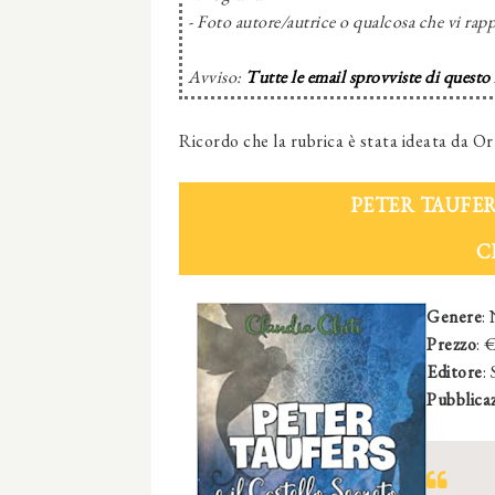
- Foto autore/autrice o qualcosa che vi rapp
Avviso:
Tutte le email sprovviste di questo
Ricordo che la rubrica è stata ideata da Or
PETER TAUFER
C
Genere
:
Prezzo
: 
Editore
:
Pubblica