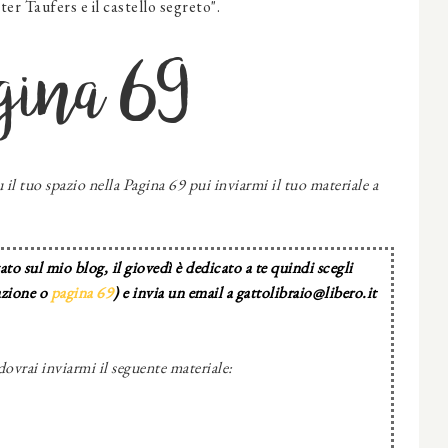
Peter Taufers e il castello segreto".
gina 69
 il tuo spazio nella Pagina 69 pui inviarmi il tuo materiale a
to sul mio blog, il giovedì è dedicato a te quindi scegli
azione o
pagina 69
) e invia un email a gattolibraio@libero.it
dovrai inviarmi il seguente materiale: