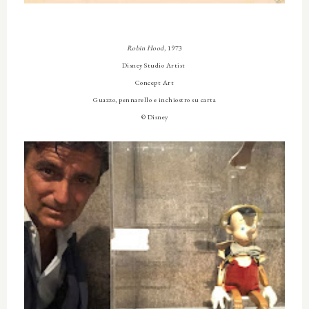
Robin Hood
, 1973
Disney Studio Artist
Concept Art
Guazzo, pennarello e inchiostro su carta
© Disney