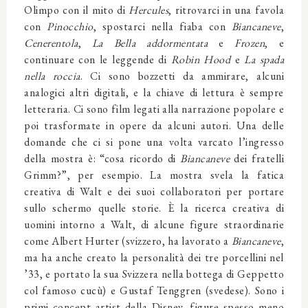
Olimpo con il mito di
Hercules
, ritrovarci in una favola
con
Pinocchio
, spostarci nella fiaba con
Biancaneve
,
Cenerentola
,
La Bella addormentata
e
Frozen
, e
continuare con le leggende di
Robin Hood
e
La spada
nella roccia
. Ci sono bozzetti da ammirare, alcuni
analogici altri digitali, e la chiave di lettura è sempre
letteraria. Ci sono film legati alla narrazione popolare e
poi trasformate in opere da alcuni autori. Una delle
domande che ci si pone una volta varcato l’ingresso
della mostra è: “cosa ricordo di
Biancaneve
dei fratelli
Grimm?”, per esempio. La mostra svela la fatica
creativa di Walt e dei suoi collaboratori per portare
sullo schermo quelle storie. È la ricerca creativa di
uomini intorno a Walt, di alcune figure straordinarie
come Albert Hurter (svizzero, ha lavorato a
Biancaneve
,
ma ha anche creato la personalità dei tre porcellini nel
’33, e portato la sua Svizzera nella bottega di Geppetto
col famoso cucù) e Gustaf Tenggren (svedese). Sono i
primi concept artist della Disney, figure spesso meno