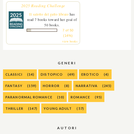
2025 Reading Challenge
Il salotto del gatto libraio
has
read 7 books toward her goal of
50 books.
7 of 50
(14%)
view books
GENERI
CLASSICI
(14)
DISTOPICO
(49)
EROTICO
(4)
FANTASY
(159)
HORROR
(8)
NARRATIVA
(245)
PARANORMAL ROMANCE
(10)
ROMANCE
(95)
THRILLER
(147)
YOUNG ADULT
(57)
AUTORI