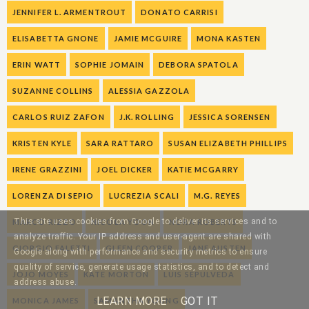
JENNIFER L. ARMENTROUT
DONATO CARRISI
ELISABETTA GNONE
JAMIE MCGUIRE
MONA KASTEN
ERIN WATT
SOPHIE JOMAIN
DEBORA SPATOLA
SUZANNE COLLINS
ALESSIA GAZZOLA
CARLOS RUIZ ZAFON
J.K. ROLLING
JESSICA SORENSEN
KRISTEN KYLE
SARA RATTARO
SUSAN ELIZABETH PHILLIPS
IRENE GRAZZINI
JOEL DICKER
KATIE MCGARRY
LORENZA DI SEPIO
LUCREZIA SCALI
M.G. REYES
This site uses cookies from Google to deliver its services and to
MARCO RIZZO
NICOLA YOON
NORA ROBERTS
analyze traffic. Your IP address and user-agent are shared with
GIORGIO FALETTI
GLEEN COOPER
JANE AUSTEN
Google along with performance and security metrics to ensure
quality of service, generate usage statistics, and to detect and
JOJO MOYES
KATE MORTON
LUIS SEPULVEDA
address abuse.
LEARN MORE
GOT IT
MONICA JAMES
SAMANTHA YOUNG