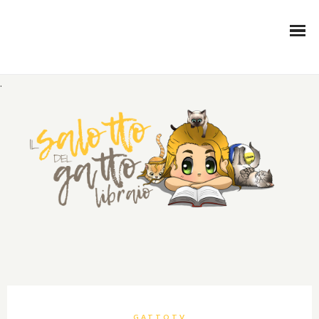
.
GATTOTV