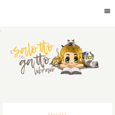
.
GATTOTV