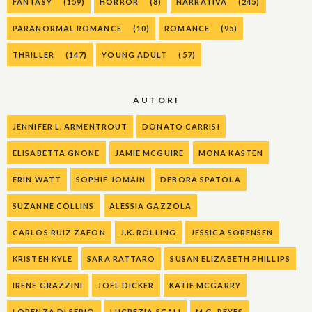
FANTASY
(159)
HORROR
(8)
NARRATIVA
(245)
PARANORMAL ROMANCE
(10)
ROMANCE
(95)
THRILLER
(147)
YOUNG ADULT
(57)
AUTORI
JENNIFER L. ARMENTROUT
DONATO CARRISI
ELISABETTA GNONE
JAMIE MCGUIRE
MONA KASTEN
ERIN WATT
SOPHIE JOMAIN
DEBORA SPATOLA
SUZANNE COLLINS
ALESSIA GAZZOLA
CARLOS RUIZ ZAFON
J.K. ROLLING
JESSICA SORENSEN
KRISTEN KYLE
SARA RATTARO
SUSAN ELIZABETH PHILLIPS
IRENE GRAZZINI
JOEL DICKER
KATIE MCGARRY
LORENZA DI SEPIO
LUCREZIA SCALI
M.G. REYES