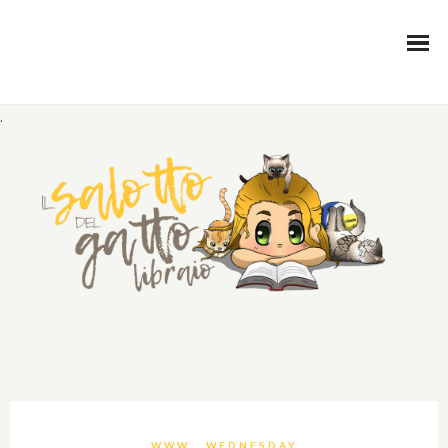
.
WWW… WEDNESDAY