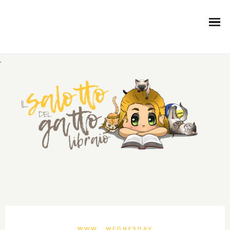
.
WWW… WEDNESDAY