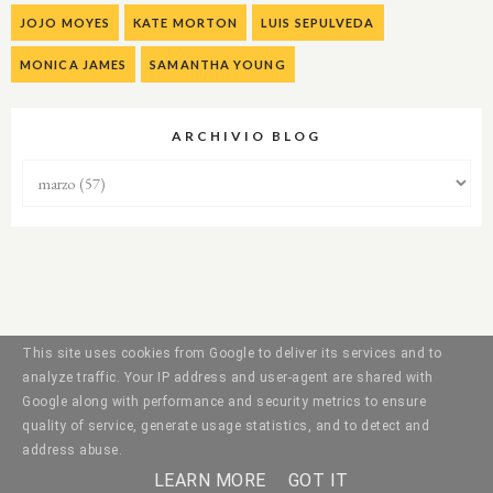
JOJO MOYES
KATE MORTON
LUIS SEPULVEDA
MONICA JAMES
SAMANTHA YOUNG
ARCHIVIO BLOG
This site uses cookies from Google to deliver its services and to
analyze traffic. Your IP address and user-agent are shared with
Google along with performance and security metrics to ensure
quality of service, generate usage statistics, and to detect and
address abuse.
LEARN MORE
GOT IT