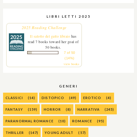
LIBRI LETTI 2025
2025 Reading Challenge
Il salotto del gatto libraio
has
read 7 books toward her goal of
50 books.
7 of 50
(14%)
view books
GENERI
CLASSICI
(14)
DISTOPICO
(49)
EROTICO
(4)
FANTASY
(159)
HORROR
(8)
NARRATIVA
(245)
PARANORMAL ROMANCE
(10)
ROMANCE
(95)
THRILLER
(147)
YOUNG ADULT
(57)