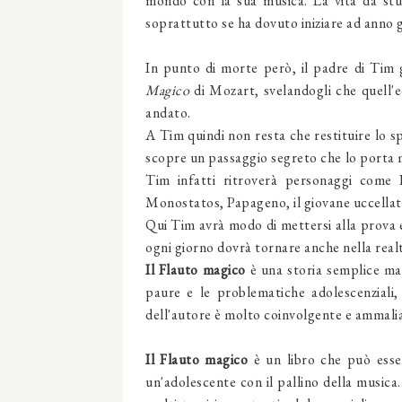
mondo con la sua musica. La vita da st
soprattutto se ha dovuto iniziare ad anno g
In punto di morte però, il padre di Tim 
Magico
di Mozart, svelandogli che quell'e
andato.
A Tim quindi non resta che restituire lo sp
scopre un passaggio segreto che lo porta m
Tim infatti ritroverà personaggi come
Monostatos, Papageno, il giovane uccella
Qui Tim avrà modo di mettersi alla prova 
ogni giorno dovrà tornare anche nella real
Il Flauto magico
è una storia semplice ma 
paure e le problematiche adolescenziali,
dell'autore è molto coinvolgente e ammalian
Il Flauto magico
è un libro che può esse
un'adolescente con il pallino della musica