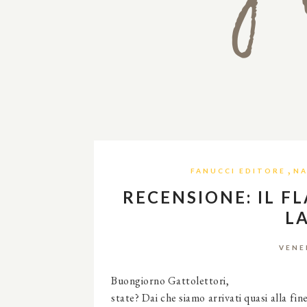
,
FANUCCI EDITORE
NA
RECENSIONE: IL F
L
VENE
Buongiorno G
state? Dai che siamo arrivati quasi alla f