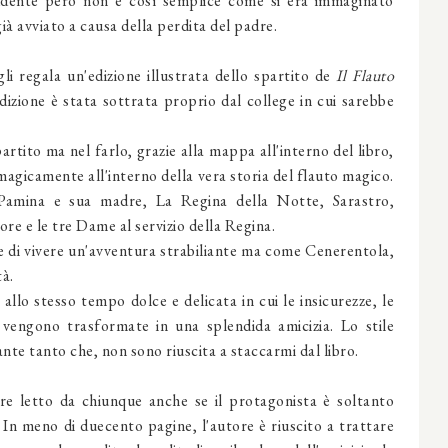
udente però non è così semplice come si era immaginato
ià avviato a causa della perdita del padre.
gli regala
un'edizione illustrata dello spartito de
Il Flauto
dizione è stata sottrata proprio dal college in cui sarebbe
artito ma nel farlo, grazie alla mappa all'interno del libro,
agicamente all'interno della vera storia del flauto magico.
Pamina e sua madre, La Regina della Notte, Sarastro,
tore
e le tre Dame al servizio della Regina.
e di vivere un'avventura strabiliante ma come Cenerentola,
tà.
allo stesso tempo dolce e delicata in cui le insicurezze, le
 vengono trasformate in una splendida amicizia. Lo stile
te tanto che, non sono riuscita a staccarmi dal libro.
re letto da chiunque anche se il protagonista è soltanto
.
I
n meno di duecento pagine, l'autore è riuscito a trattare