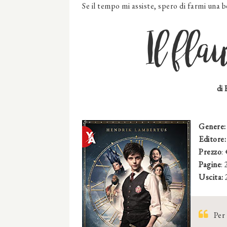
Se il tempo mi assiste, spero di farmi una b
Il fl
di
Genere:
Editore
Prezzo
:
Pagine
:
Uscita:
Per