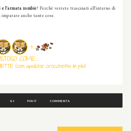
i e l'armata zombie
?
Perchè verrete trascinati all'interno di
arà imparare anche tante cose.
G+
PIN IT
COMMENTA