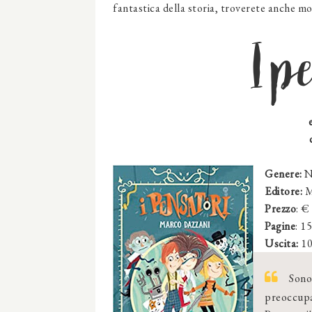
fantastica della storia, troverete anche mo
I p
Genere:
N
Editore:
M
Prezzo
: €
Pagine
: 1
Uscita:
10
Sono
preoccup