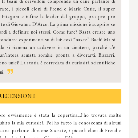
! Il team di cervelloni comprende un cane parlante di
ate, i piccoli cloni di Freud e Marie Curie, il super
Pitagora e infine la leader del gruppo, pro pro pro
te di Giovanna D’Arco. La prima missione è scoprire se
ordi a definire noi stessi. Come fare? Basta creare uno
ondurre esperimenti su di lui: così “nasce” Bach! Ma si
do si rianima un cadavere in un cimitero, perché c’è
 un’intera armata zombie pronta a divorarti. Bizzarri.
ono unici! La storia è corredata da curiosità scientifiche
ni.
RECENSIONE
bro ovviamente è stata la copertina...l'ho trovata molto
bito la mia curiosità. Poi ho fatto la conoscenza di alcuni
cane parlante di nome Socrate, i piccoli cloni di Freud e