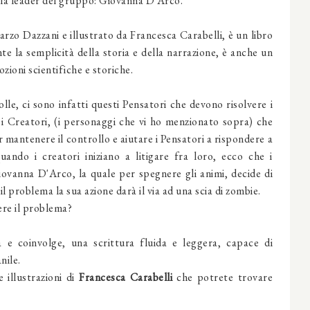
 la leader del gruppo: Giovanna D’Arco
.
arzo Dazzani e illustrato da Francesca Carabelli, è un libro
 la semplicità della storia e della narrazione, è anche un
ozioni scientifiche e storiche.
lle, ci sono infatti questi Pensatori che devono risolvere i
i Creatori, (i personaggi che vi ho menzionato sopra) che
 mantenere il controllo e aiutare i Pensatori a rispondere a
ndo i creatori iniziano a litigare fra loro, ecco che i
Giovanna D'Arco, la quale per spegnere gli animi, decide di
l problema la sua azione darà il via ad una scia di zombie.
ere il problema?
 e coinvolge, una scrittura fluida e leggera, capace di
nile.
 illustrazioni di
Francesca Carabelli
che potrete trovare