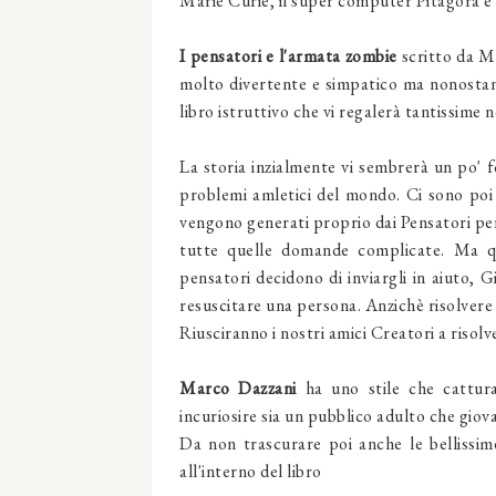
Marie Curie, il super computer Pitagora e
I pensatori e l'armata zombie
scritto da M
molto divertente e simpatico ma nonostante
libro istruttivo che vi regalerà tantissime n
La storia inzialmente vi sembrerà un po' fo
problemi amletici del mondo. Ci sono poi 
vengono generati proprio dai Pensatori per
tutte quelle domande complicate. Ma qua
pensatori decidono di inviargli in aiuto, 
resuscitare una persona. Anzichè risolvere i
Riusciranno i nostri amici Creatori a risolv
Marco Dazzani
ha uno stile che cattura
incuriosire sia un pubblico adulto che giova
Da non trascurare poi anche le bellissime
all'interno del libro