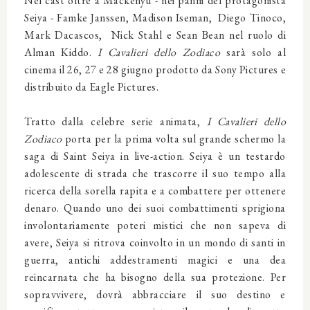
Nel cast oltre a Mackenyu - nei panni del protagonista
Seiya - Famke Janssen, Madison Iseman, Diego Tinoco,
Mark Dacascos, Nick Stahl e Sean Bean nel ruolo di
Alman Kiddo.
I Cavalieri dello Zodiaco
sarà solo al
cinema il 26, 27 e 28 giugno prodotto da Sony Pictures e
distribuito da Eagle Pictures.
Tratto dalla celebre serie animata,
I Cavalieri dello
Zodiaco
porta per la prima volta sul grande schermo la
saga di Saint Seiya in live-action. Seiya è un testardo
adolescente di strada che trascorre il suo tempo alla
ricerca della sorella rapita e a combattere per ottenere
denaro. Quando uno dei suoi combattimenti sprigiona
involontariamente poteri mistici che non sapeva di
avere, Seiya si ritrova coinvolto in un mondo di santi in
guerra, antichi addestramenti magici e una dea
reincarnata che ha bisogno della sua protezione. Per
sopravvivere, dovrà abbracciare il suo destino e