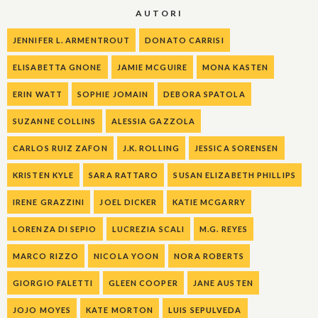
AUTORI
JENNIFER L. ARMENTROUT
DONATO CARRISI
ELISABETTA GNONE
JAMIE MCGUIRE
MONA KASTEN
ERIN WATT
SOPHIE JOMAIN
DEBORA SPATOLA
SUZANNE COLLINS
ALESSIA GAZZOLA
CARLOS RUIZ ZAFON
J.K. ROLLING
JESSICA SORENSEN
KRISTEN KYLE
SARA RATTARO
SUSAN ELIZABETH PHILLIPS
IRENE GRAZZINI
JOEL DICKER
KATIE MCGARRY
LORENZA DI SEPIO
LUCREZIA SCALI
M.G. REYES
MARCO RIZZO
NICOLA YOON
NORA ROBERTS
GIORGIO FALETTI
GLEEN COOPER
JANE AUSTEN
JOJO MOYES
KATE MORTON
LUIS SEPULVEDA