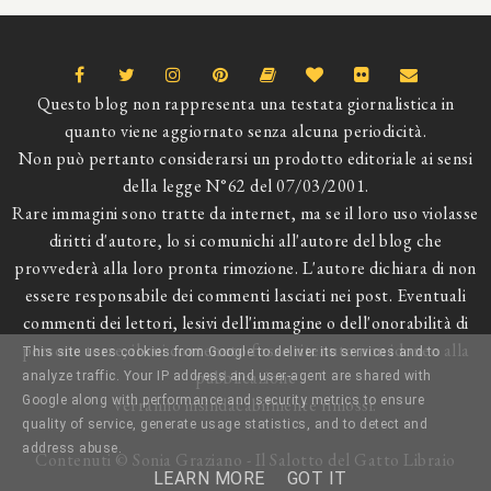
Questo blog non rappresenta una testata giornalistica in
quanto viene aggiornato senza alcuna periodicità.
Non può pertanto considerarsi un prodotto editoriale ai sensi
della legge N°62 del 07/03/2001.
Rare immagini sono tratte da internet, ma se il loro uso violasse
diritti d'autore, lo si comunichi all'autore del blog che
provvederà alla loro pronta rimozione. L'autore dichiara di non
essere responsabile dei commenti lasciati nei post. Eventuali
commenti dei lettori, lesivi dell'immagine o dell'onorabilità di
persone terze, il cui contenuto fosse ritenuto non idoneo alla
This site uses cookies from Google to deliver its services and to
pubblicazione
analyze traffic. Your IP address and user-agent are shared with
Google along with performance and security metrics to ensure
verranno insindacabilmente rimossi.
quality of service, generate usage statistics, and to detect and
address abuse.
Contenuti © Sonia Graziano - Il Salotto del Gatto Libraio
LEARN MORE
GOT IT