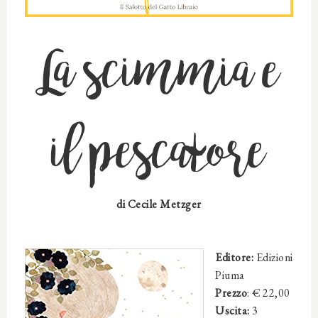
La scimmia e
il pescatore
di Cecile Metzger
Editore:
Edizioni
Piuma
Prezzo
: €
22,00
Uscita:
3