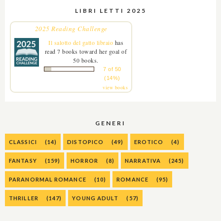
LIBRI LETTI 2025
2025 Reading Challenge
Il salotto del gatto libraio
has
read 7 books toward her goal of
50 books.
7 of 50
(14%)
view books
GENERI
CLASSICI
(14)
DISTOPICO
(49)
EROTICO
(4)
FANTASY
(159)
HORROR
(8)
NARRATIVA
(245)
PARANORMAL ROMANCE
(10)
ROMANCE
(95)
THRILLER
(147)
YOUNG ADULT
(57)