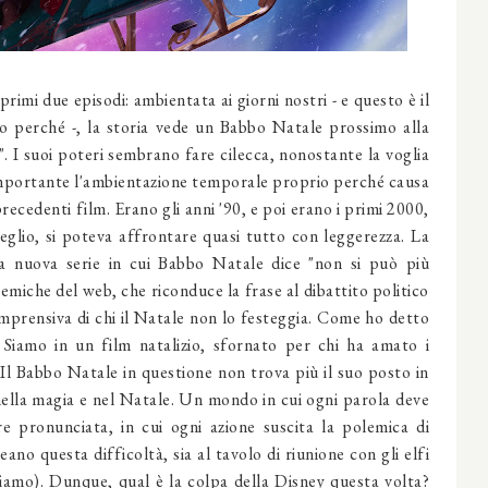
 primi due episodi: ambientata ai giorni nostri - e questo è il
o perché -, la storia vede un Babbo Natale prossimo alla
 I suoi poteri sembrano fare cilecca, nonostante la voglia
Importante l'ambientazione temporale proprio perché causa
recedenti film. Erano gli anni '90, e poi erano i primi 2000,
meglio, si poteva affrontare quasi tutto con leggerezza. La
la nuova serie in cui Babbo Natale dice "non si può più
emiche del web, che riconduce la frase al dibattito politico
mprensiva di chi il Natale non lo festeggia. Come ho detto
 Siamo in un film natalizio, sfornato per chi ha amato i
. Il Babbo Natale in questione non trova più il suo posto in
ella magia e nel Natale. Un mondo in cui ogni parola deve
re pronunciata, in cui ogni azione suscita la polemica di
ano questa difficoltà, sia al tavolo di riunione con gli elfi
eriamo). Dunque, qual è la colpa della Disney questa volta?