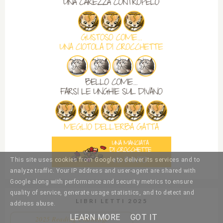
This site uses cookies from Google to deliver its services and to
analyze traffic. Your IP address and user-agent are shared with
Google along with performance and security metrics to ensure
quality of service, generate usage statistics, and to detect and
LIBRI LETTI 2025
address abuse.
LEARN MORE
GOT IT
2025 Reading Challenge