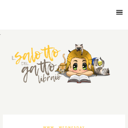
.
WWW… WEDNESDAY