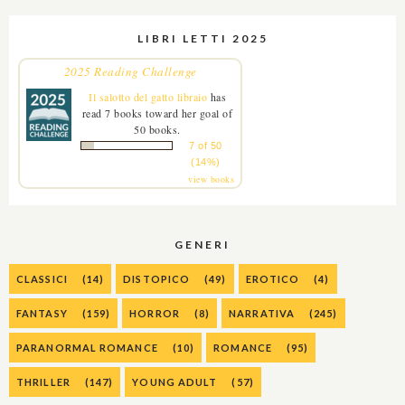
LIBRI LETTI 2025
2025 Reading Challenge
Il salotto del gatto libraio
has
read 7 books toward her goal of
50 books.
7 of 50
(14%)
view books
GENERI
CLASSICI
(14)
DISTOPICO
(49)
EROTICO
(4)
FANTASY
(159)
HORROR
(8)
NARRATIVA
(245)
PARANORMAL ROMANCE
(10)
ROMANCE
(95)
THRILLER
(147)
YOUNG ADULT
(57)