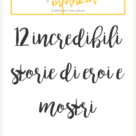
12 incredibili
storie di eroi e
mostri