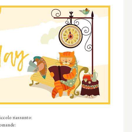
iccolo riassunto:
domande: