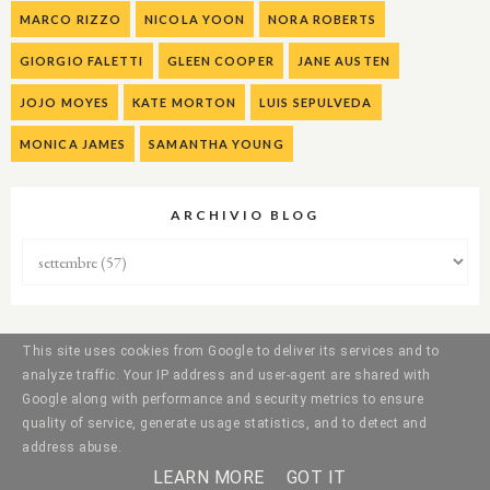
MARCO RIZZO
NICOLA YOON
NORA ROBERTS
GIORGIO FALETTI
GLEEN COOPER
JANE AUSTEN
JOJO MOYES
KATE MORTON
LUIS SEPULVEDA
MONICA JAMES
SAMANTHA YOUNG
ARCHIVIO BLOG
This site uses cookies from Google to deliver its services and to
analyze traffic. Your IP address and user-agent are shared with
Google along with performance and security metrics to ensure
quality of service, generate usage statistics, and to detect and
address abuse.
LEARN MORE
GOT IT