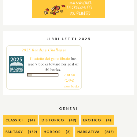
LIBRI LETTI 2025
2025 Reading Challenge
Il salotto del gatto libraio
has
read 7 books toward her goal of
50 books.
7 of 50
(14%)
view books
GENERI
CLASSICI
(14)
DISTOPICO
(49)
EROTICO
(4)
FANTASY
(159)
HORROR
(8)
NARRATIVA
(245)