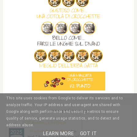
This site uses cookies from Google to deliver its services and to
analyze traffic. Your IP address and user-agent are shared with
LIBRI LETTI 2025
Google along with performance and security metrics to ensure
quality of service, generate usage statistics, and to detect and
2025 Reading Challenge
address abuse.
Il salotto del gatto libraio
has
LEARN MORE
GOT IT
read 7 books toward her goal of