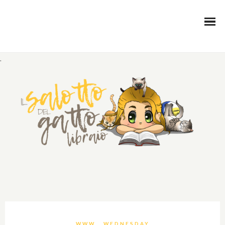
.
WWW… WEDNESDAY