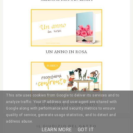
UN ANNO IN ROSA
This site uses cookies from Google to deliver its services and to
analyze traffic. Your IP address and user-agent are shared with
RECENSIONI A CONFRONTO
Google along with performance and security metrics to ensure
quality of service, generate usage statistics, and to detect and
address abuse.
IL GIUDIZIO DEL GATTO
LEARN MORE
GOT IT