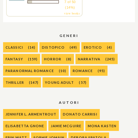
7 of 50
(14%)
view books
GENERI
CLASSICI
(14)
DISTOPICO
(49)
EROTICO
(4)
FANTASY
(159)
HORROR
(8)
NARRATIVA
(245)
PARANORMAL ROMANCE
(10)
ROMANCE
(95)
THRILLER
(147)
YOUNG ADULT
(57)
AUTORI
JENNIFER L. ARMENTROUT
DONATO CARRISI
ELISABETTA GNONE
JAMIE MCGUIRE
MONA KASTEN
ERIN WATT
SOPHIE JOMAIN
DEBORA SPATOLA