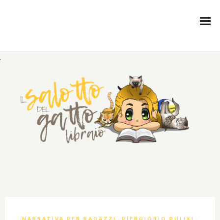
.
,
,
NARRATIVA PER RAGAZZI
PIERGIORIO PULIXI