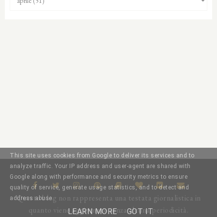
This site uses cookies from Google to deliver its services and to
analyze traffic. Your IP address and user-agent are shared with
Google along with performance and security metrics to ensure
quality of service, generate usage statistics, and to detect and
Questo blog non rappresenta una testata giornalistica in
address abuse.
quanto viene aggiornato senza alcuna periodicità.
LEARN MORE
GOT IT