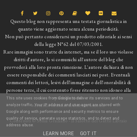
Questo blog non rappresenta una testata giornalistica in
quanto viene aggiornato senza alcuna periodicità.
Non può pertanto considerarsi un prodotto editoriale ai sensi
della legge N°62 del 07/03/2001.
Rare immagini sono tratte da internet, ma se il loro uso violasse
diritti d'autore, lo si comunichi all'autore del blog che
provvederà alla loro pronta rimozione. L'autore dichiara di non
essere responsabile dei commenti lasciati nei post. Eventuali
commenti dei lettori, lesivi dell'immagine o dell'onorabilità di
persone terze, il cui contenuto fosse ritenuto non idoneo alla
pubblicazione
This site uses cookies from Google to deliver its services and to
verranno insindacabilmente rimossi.
analyze traffic. Your IP address and user-agent are shared with
Google along with performance and security metrics to ensure
quality of service, generate usage statistics, and to detect and
Contenuti © Sonia Graziano - Il Salotto del Gatto Libraio
address abuse.
LEARN MORE
GOT IT