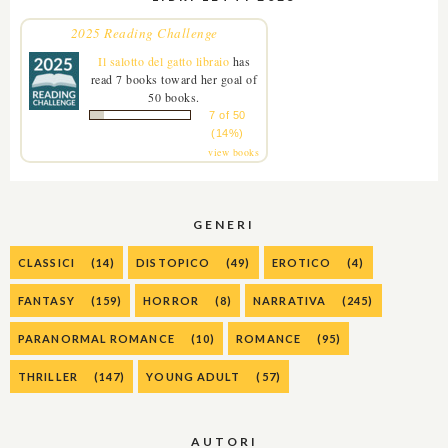
2025 Reading Challenge
Il salotto del gatto libraio
has
read 7 books toward her goal of
50 books.
7 of 50
(14%)
view books
GENERI
CLASSICI
(14)
DISTOPICO
(49)
EROTICO
(4)
FANTASY
(159)
HORROR
(8)
NARRATIVA
(245)
PARANORMAL ROMANCE
(10)
ROMANCE
(95)
THRILLER
(147)
YOUNG ADULT
(57)
AUTORI