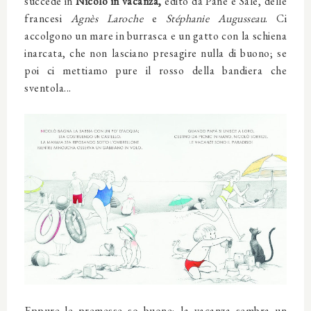
succede in
Nicolò in vacanza,
edito da Pane e Sale, delle
francesi
Agnès Laroche
e
Stéphanie Augusseau
. Ci
accolgono un mare in burrasca e un gatto con la schiena
inarcata, che non lasciano presagire nulla di buono; se
poi ci mettiamo pure il rosso della bandiera che
sventola...
Eppure le premesse so buone; la vacanza sembra un