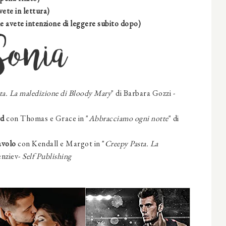
vete in lettura)
e avete intenzione di leggere subito dopo)
Sonia
ta. La maledizione di Bloody Mary
" di Barbara Gozzi -
rd
con Thomas e Grace in "
Abbracciamo ogni notte
" di
avolo
con
Kendall e Margot
in "
Creepy Pasta. La
nziev-
Self Publishing