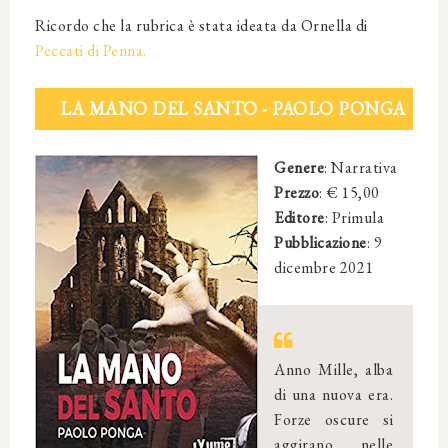
Ricordo che la rubrica è stata ideata da Ornella di
Peccati di Penna.
LA MANO DEL SANTO
- PAOLO PONGA
Genere
: Narrativa
Prezzo
: € 15,00
Editore
:
Primula
Pubblicazione
:
9
dicembre 2021
Anno Mille, alba
di una nuova era.
Forze oscure si
aggirano nelle