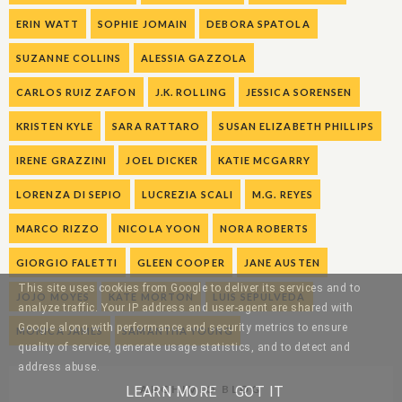
ERIN WATT
SOPHIE JOMAIN
DEBORA SPATOLA
SUZANNE COLLINS
ALESSIA GAZZOLA
CARLOS RUIZ ZAFON
J.K. ROLLING
JESSICA SORENSEN
KRISTEN KYLE
SARA RATTARO
SUSAN ELIZABETH PHILLIPS
IRENE GRAZZINI
JOEL DICKER
KATIE MCGARRY
LORENZA DI SEPIO
LUCREZIA SCALI
M.G. REYES
MARCO RIZZO
NICOLA YOON
NORA ROBERTS
GIORGIO FALETTI
GLEEN COOPER
JANE AUSTEN
This site uses cookies from Google to deliver its services and to
JOJO MOYES
KATE MORTON
LUIS SEPULVEDA
analyze traffic. Your IP address and user-agent are shared with
Google along with performance and security metrics to ensure
MONICA JAMES
SAMANTHA YOUNG
quality of service, generate usage statistics, and to detect and
address abuse.
ARCHIVIO BLOG
LEARN MORE
GOT IT