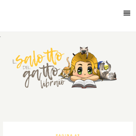
.
PAGINA 69