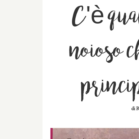
C'è qua
noioso c
princi
di
R