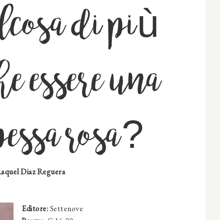
lcosa di più
he essere una
pessa rosa?
aquel Diaz Reguera
Editore:
Settenove