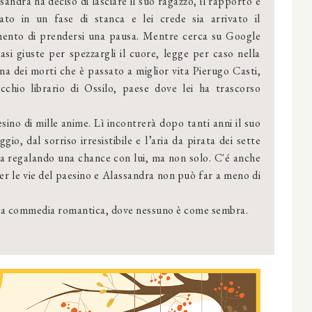
sandra ha deciso di lasciare il suo ragazzo, il rapporto è
ato in un fase di stanca e lei crede sia arrivato il
nto di prendersi una pausa. Mentre cerca su Google
rasi giuste per spezzargli il cuore, legge per caso nella
na dei morti che è passato a miglior vita Pierugo Casti,
ecchio librario di Ossilo, paese dove lei ha trascorso
sino di mille anime. Lì incontrerà dopo tanti anni il suo
io, dal sorriso irresistibile e l’aria da pirata dei sette
tia regalando una chance con lui, ma non solo. C'é anche
er le vie del paesino e Alassandra non può far a meno di
 una commedia romantica, dove nessuno è come sembra.