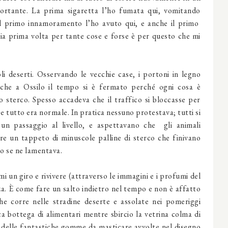
ortante. La prima sigaretta l’ho fumata qui, vomitando
 Il primo innamoramento l’ho avuto qui, e anche il primo
ia prima volta per tante cose e forse è per questo che mi
li deserti. Osservando le vecchie case, i portoni in legno
 che a Ossilo il tempo si è fermato perché ogni cosa è
o sterco. Spesso accadeva che il traffico si bloccasse per
e tutto era normale. In pratica nessuno protestava; tutti si
un passaggio al livello, e aspettavano che gli animali
re un tappeto di minuscole palline di sterco che finivano
o se ne lamentava.
mi un giro e rivivere (attraverso le immagini e i profumi del
a. È come fare un salto indietro nel tempo e non è affatto
he corre nelle stradine deserte e assolate nei pomeriggi
a bottega di alimentari mentre sbircio la vetrina colma di
e delle fantastiche gomme da masticare avvolte nel disegno