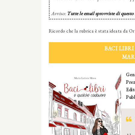
Avviso:
Tutte le email sprovviste di questo
Ricordo che la rubrica è stata ideata da Or
BACI LIBR
MARI
Gen
Prez
Edit
Pubb