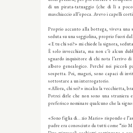
di un pirata-tatuaggio (che di lì a poco
maschiaccio all’epoca. Avevo i capelli cortis
Proprio accanto alla bottega, viveva una s
seduta su una seggiolina, proprio fuori dal
«E tu chi sei?» mi chiede la signora, sedut
È solo invecchiata, ma non c’è alcun dubb
sguardo inquisitore di chi nota l’arrivo d
albero genealogico. Perché nei piccoli p
sospetta. Poi, magari, sono capaci di inv
sottostare a un interrogatorio.
«Allora, chi sei?» incalza la vecchietta, br
Potrei dirle che non sono una straniera e
preferisco nominare qualcuno che la signo
«Sono figlia di… zio Mario» rispondo e l’ass
padre era conosciuto da tutti come “zio M
Due minuscoli occhietti continuano a osse