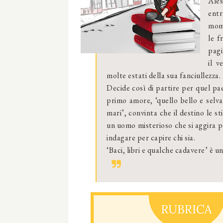
Ales
entr
mome
le f
pagi
il v
molte estati della sua fanciullezza.
Decide così di partire per quel pae
primo amore, ‘quello bello e selvagg
mari’, convinta che il destino le s
un uomo misterioso che si aggira p
indagare per capire chi sia.
‘Baci, libri e qualche cadavere’ è