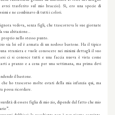
 avrei trasferito sul mio braccio). Sì, ero una specie di
simi e ne combinavo di tutti i colori.
ignora vedova, senza figli, che trascorreva le sue giornate
la sua abitazione…
a proprio nello stesso punto.
io sia lei ed è armata di un nodoso bastone. Ha il tipico
i una straniera e vuole conoscere nei minimi dettagli il suo
aesi ci si conosce tutti e una faccia nuova è vista come
itarti a pranzo e a cena per una settimana, ma prima devi
andendo il bastone.
 che ho trascorso molte estati della mia infanzia qui, ma
ra possa ricordare.
urdità di essere figlia di mio zio, dipende dal fatto che mio
ario”.
rvarmi dubbiosi: la vecchietta non è per niente convinta.