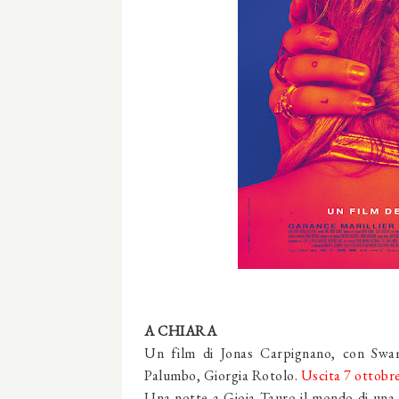
A CHIARA
Un film di Jonas Carpignano, con Swam
Palumbo, Giorgia Rotolo.
Uscita 7 ottobr
Una notte a Gioia Tauro il mondo di una ra