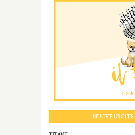
NUOVE USCITE 
TITANE