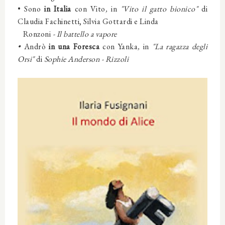
• Sono
in Italia
con
Vito
,
in
"Vito il gatto bionico"
di
Claudia Fachinetti, Silvia Gottardi e Linda
Ronzoni
-
Il battello a vapore
•
Andrò
in una Foresca
con
Yanka
,
in
"La ragazza degli
Orsi"
di
Sophie Anderson
-
Rizzoli