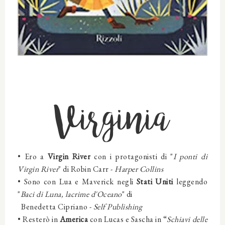
Virginia
•
Ero
a
Virgin River
con i protagonisti di "
I ponti di
Virgin River
" di Robin Carr -
Harper Collins
•
Sono
con Lua e Maverick negli
Stati Uniti
leggendo
"
Baci di Luna, lacrime d'Oceano
" di
Benedetta Cipriano -
Self Publishing
•
Resterò in
America
con Lucas e Sascha in “
Schiavi delle