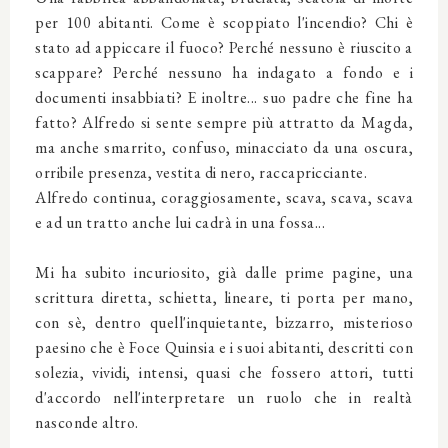
per 100 abitanti. Come è scoppiato l'incendio? Chi è
stato ad appiccare il fuoco? Perché nessuno è riuscito a
scappare? Perché nessuno ha indagato a fondo e i
documenti insabbiati? E inoltre... suo padre che fine ha
fatto? Alfredo si sente sempre più attratto da Magda,
ma anche smarrito, confuso, minacciato da una oscura,
orribile presenza, vestita di nero, raccapricciante.
Alfredo continua, coraggiosamente, scava, scava, scava
e ad un tratto anche lui cadrà in una fossa...
Mi ha subito incuriosito, già dalle prime pagine, una
scrittura diretta, schietta, lineare, ti porta per mano,
con sè, dentro quell'inquietante, bizzarro, misterioso
paesino che è Foce Quinsia e i suoi abitanti, descritti con
solezia, vividi, intensi, quasi che fossero attori, tutti
d'accordo nell'interpretare un ruolo che in realtà
nasconde altro.