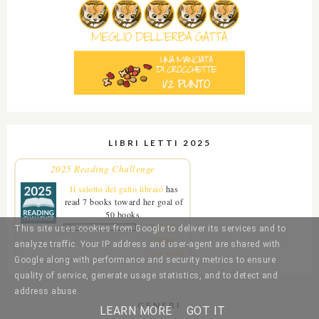
LIBRI LETTI 2025
2025 Reading Challenge
Il salotto del gatto libraio
has
read 7 books toward her goal of
50 books.
7 of 50
This site uses cookies from Google to deliver its services and to
(14%)
analyze traffic. Your IP address and user-agent are shared with
view books
Google along with performance and security metrics to ensure
quality of service, generate usage statistics, and to detect and
address abuse.
GENERI
LEARN MORE
GOT IT