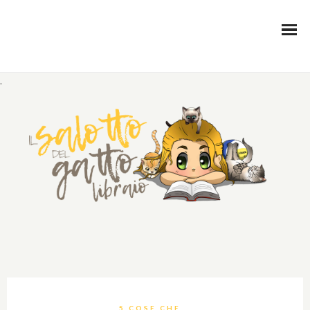
.
5 COSE CHE...