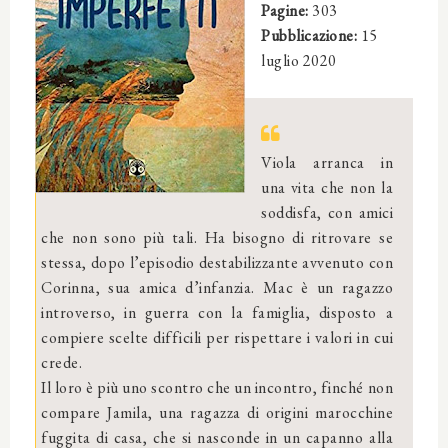
Pagine:
303
Pubblicazione:
15
luglio 2020
Viola arranca in
una vita che non la
soddisfa, con amici
che non sono più tali. Ha bisogno di ritrovare se
stessa, dopo l’episodio destabilizzante avvenuto con
Corinna, sua amica d’infanzia. Mac è un ragazzo
introverso, in guerra con la famiglia, disposto a
compiere scelte difficili per rispettare i valori in cui
crede.
Il loro è più uno scontro che un incontro, finché non
compare Jamila, una ragazza di origini marocchine
fuggita di casa, che si nasconde in un capanno alla