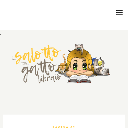
.
PAGINA 69