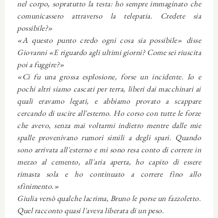
nel corpo, sopratutto la testa: ho sempre immaginato che
comunicassero attraverso la telepatia. Credete sia
possibile?»
«A questo punto credo ogni cosa sia possibile» disse
Giovanni «E riguardo agli ultimi giorni? Come sei riuscita
poi a fuggire?»
«Ci fu una grossa esplosione, forse un incidente. Io e
pochi altri siamo cascati per terra, liberi dai macchinari ai
quali eravamo legati, e abbiamo provato a scappare
cercando di uscire all'esterno. Ho corso con tutte le forze
che avevo, senza mai voltarmi indietro mentre dalle mie
spalle provenivano rumori simili a degli spari. Quando
sono arrivata all'esterno e mi sono resa conto di correre in
mezzo al cemento, all'aria aperta, ho capito di essere
rimasta sola e ho continuato a correre fino allo
sfinimento.»
Giulia versò qualche lacrima, Bruno le porse un fazzoletto.
Quel racconto quasi l'aveva liberata di un peso.