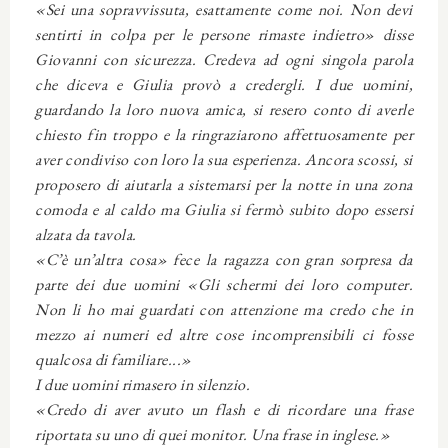
«Sei una sopravvissuta, esattamente come noi. Non devi
sentirti in colpa per le persone rimaste indietro» disse
Giovanni con sicurezza. Credeva ad ogni singola parola
che diceva e Giulia provò a credergli. I due uomini,
guardando la loro nuova amica, si resero conto di averle
chiesto fin troppo e la ringraziarono affettuosamente per
aver condiviso con loro la sua esperienza. Ancora scossi, si
proposero di aiutarla a sistemarsi per la notte in una zona
comoda e al caldo ma Giulia si fermò subito dopo essersi
alzata da tavola.
«C’è un’altra cosa» fece la ragazza con gran sorpresa da
parte dei due uomini «Gli schermi dei loro computer.
Non li ho mai guardati con attenzione ma credo che in
mezzo ai numeri ed altre cose incomprensibili ci fosse
qualcosa di familiare...»
I due uomini rimasero in silenzio.
«Credo di aver avuto un flash e di ricordare una frase
riportata su uno di quei monitor. Una frase in inglese.»