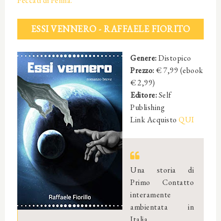
Peccati di Penna.
ESSI VENNERO - RAFFAELE FIORITO
Genere:
Distopico
Prezzo:
€ 7,99 (ebook
€ 2,99)
Editore:
Self
Publishing
Link Acquisto
QUI
Una storia di
Primo Contatto
interamente
ambientata in
Italia.