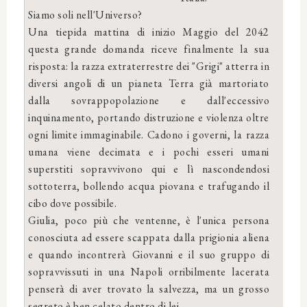
Siamo soli nell'Universo?
Una tiepida mattina di inizio Maggio del 2042
questa grande domanda riceve finalmente la sua
risposta: la razza extraterrestre dei "Grigi" atterra in
diversi angoli di un pianeta Terra già martoriato
dalla sovrappopolazione e dall'eccessivo
inquinamento, portando distruzione e violenza oltre
ogni limite immaginabile. Cadono i governi, la razza
umana viene decimata e i pochi esseri umani
superstiti sopravvivono qui e lì nascondendosi
sottoterra, bollendo acqua piovana e trafugando il
cibo dove possibile.
Giulia, poco più che ventenne, è l'unica persona
conosciuta ad essere scappata dalla prigionia aliena
e quando incontrerà Giovanni e il suo gruppo di
sopravvissuti in una Napoli orribilmente lacerata
penserà di aver trovato la salvezza, ma un grosso
segreto è ben celato dentro di lei.