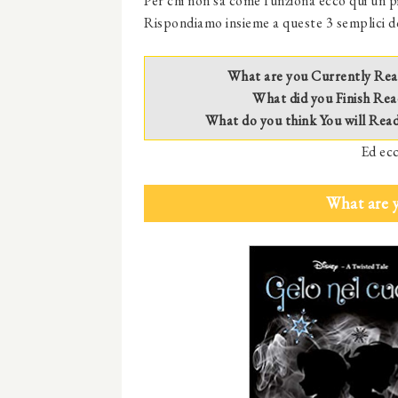
Per chi non sa come funziona ecco qui un p
Rispondiamo insieme a queste 3 semplici 
What are you Currently Rea
What did you Finish Rea
What do you think You will Rea
Ed ecc
What are 