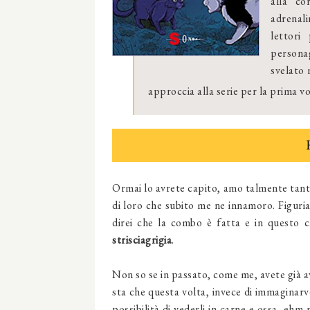
alla co
adrenali
lettori
persona
svelato 
approccia alla serie per la prima vol
Ormai lo avrete capito, amo talmente tanto 
di loro che subito me ne innamoro. Figuria
direi che la combo è fatta e in questo
strisciagrigia
.
Non so se in passato, come me, avete già avu
sta che questa volta, invece di immaginarve
possibilità di vederli in carne e ossa, ehm 