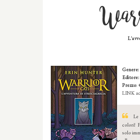
Warr
L'avve
Genere:
Editore:
Prezzo
:
LINK ac
Le 
colori! 
solo imm