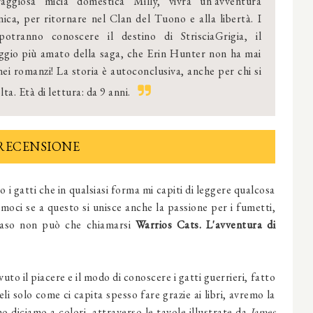
raggiosa micia domestica Milly, vivrà un'avventura
nica, per ritornare nel Clan del Tuono e alla libertà. I
 potranno conoscere il destino di StrisciaGrigia, il
ggio più amato della saga, che Erin Hunter non ha mai
nei romanzi! La storia è autoconclusiva, anche per chi si
ta. Età di lettura: da 9 anni.
RECENSIONE
i gatti che in qualsiasi forma mi capiti di leggere qualcosa
moci se a questo si unisce anche la passione per i fumetti,
 caso non può che chiamarsi
Warrios Cats. L'avventura di
to il piacere e il modo di conoscere i gatti guerrieri, fatto
li solo come ci capita spesso fare grazie ai libri, avremo la
no diciamo a colori, attraverso le tavole illustrate da
James