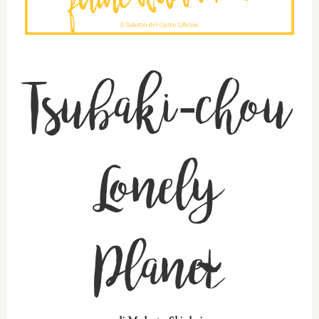
Tsubaki-chou
Lonely
Planet