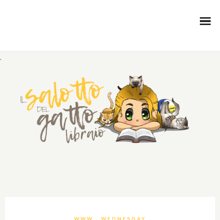
.
WWW… WEDNESDAY