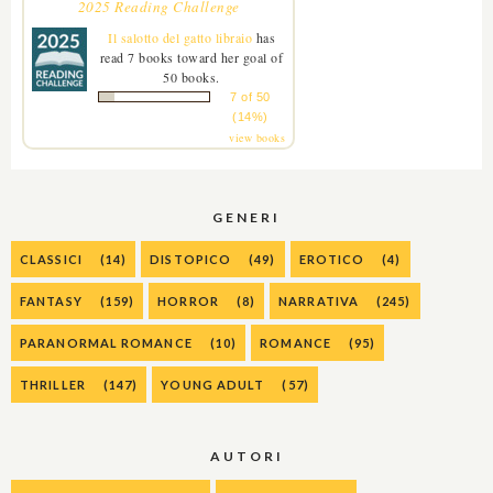
2025 Reading Challenge
Il salotto del gatto libraio
has
read 7 books toward her goal of
50 books.
7 of 50
(14%)
view books
GENERI
CLASSICI
(14)
DISTOPICO
(49)
EROTICO
(4)
FANTASY
(159)
HORROR
(8)
NARRATIVA
(245)
PARANORMAL ROMANCE
(10)
ROMANCE
(95)
THRILLER
(147)
YOUNG ADULT
(57)
AUTORI