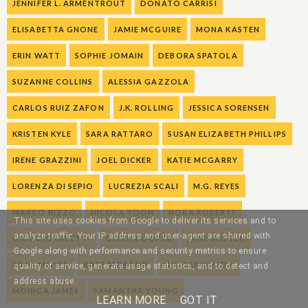
JENNIFER L. ARMENTROUT
DONATO CARRISI
ELISABETTA GNONE
JAMIE MCGUIRE
MONA KASTEN
ERIN WATT
SOPHIE JOMAIN
DEBORA SPATOLA
SUZANNE COLLINS
ALESSIA GAZZOLA
CARLOS RUIZ ZAFON
J.K. ROLLING
JESSICA SORENSEN
KRISTEN KYLE
SARA RATTARO
SUSAN ELIZABETH PHILLIPS
IRENE GRAZZINI
JOEL DICKER
KATIE MCGARRY
LORENZA DI SEPIO
LUCREZIA SCALI
M.G. REYES
MARCO RIZZO
NICOLA YOON
NORA ROBERTS
This site uses cookies from Google to deliver its services and to
analyze traffic. Your IP address and user-agent are shared with
GIORGIO FALETTI
GLEEN COOPER
JANE AUSTEN
Google along with performance and security metrics to ensure
JOJO MOYES
KATE MORTON
LUIS SEPULVEDA
quality of service, generate usage statistics, and to detect and
address abuse.
MONICA JAMES
SAMANTHA YOUNG
LEARN MORE
GOT IT