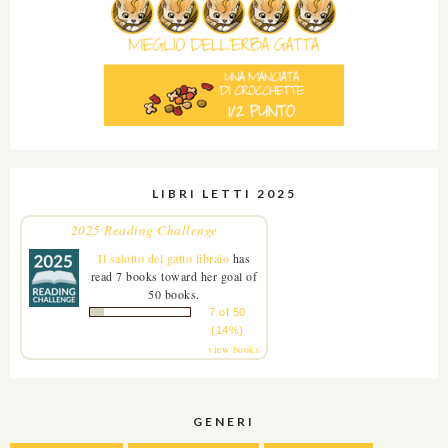
LIBRI LETTI 2025
2025 Reading Challenge
Il salotto del gatto libraio
has
read 7 books toward her goal of
50 books.
7 of 50
(14%)
view books
GENERI