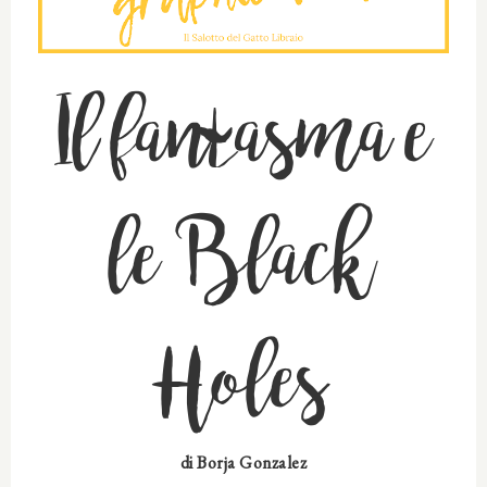
Il fantasma e
le Black
Holes
di
Borja Gonzalez