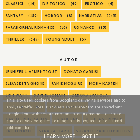
CLASSICI
(14)
DISTOPICO
(49)
EROTICO
(4)
FANTASY
(159)
HORROR
(8)
NARRATIVA
(245)
PARANORMAL ROMANCE
(10)
ROMANCE
(95)
THRILLER
(147)
YOUNG ADULT
(57)
AUTORI
JENNIFER L. ARMENTROUT
DONATO CARRISI
ELISABETTA GNONE
JAMIE MCGUIRE
MONA KASTEN
ERIN WATT
SOPHIE JOMAIN
DEBORA SPATOLA
This site uses cookies from Google to deliver its services and to
SUZANNE COLLINS
ALESSIA GAZZOLA
analyze traffic. Your IP address and user-agent are shared with
Google along with performance and security metrics to ensure
CARLOS RUIZ ZAFON
J.K. ROLLING
JESSICA SORENSEN
quality of service, generate usage statistics, and to detect and
address abuse.
KRISTEN KYLE
SARA RATTARO
SUSAN ELIZABETH PHILLIPS
LEARN MORE
GOT IT