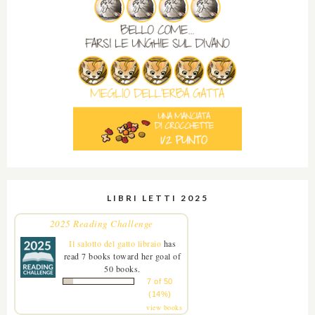
LIBRI LETTI 2025
2025 Reading Challenge
Il salotto del gatto libraio
has
read 7 books toward her goal of
50 books.
7 of 50
(14%)
view books