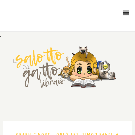
.
,
,
GRAPHIC NOVEL
OBLÒ APS
SIMON PANELLA