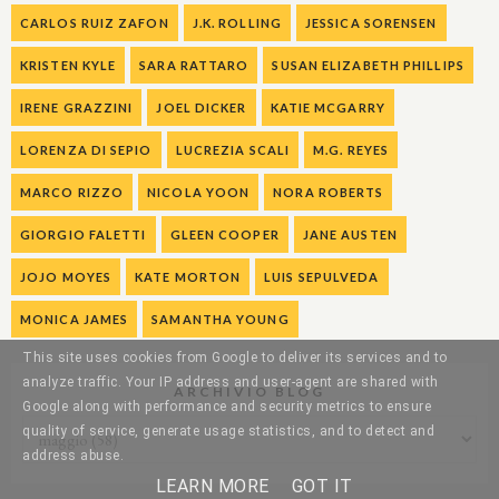
CARLOS RUIZ ZAFON
J.K. ROLLING
JESSICA SORENSEN
KRISTEN KYLE
SARA RATTARO
SUSAN ELIZABETH PHILLIPS
IRENE GRAZZINI
JOEL DICKER
KATIE MCGARRY
LORENZA DI SEPIO
LUCREZIA SCALI
M.G. REYES
MARCO RIZZO
NICOLA YOON
NORA ROBERTS
GIORGIO FALETTI
GLEEN COOPER
JANE AUSTEN
JOJO MOYES
KATE MORTON
LUIS SEPULVEDA
MONICA JAMES
SAMANTHA YOUNG
This site uses cookies from Google to deliver its services and to
analyze traffic. Your IP address and user-agent are shared with
ARCHIVIO BLOG
Google along with performance and security metrics to ensure
quality of service, generate usage statistics, and to detect and
address abuse.
LEARN MORE
GOT IT