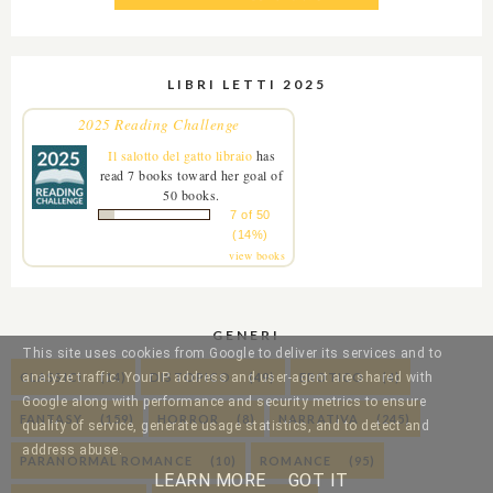
LIBRI LETTI 2025
2025 Reading Challenge
Il salotto del gatto libraio
has
read 7 books toward her goal of
50 books.
7 of 50
(14%)
view books
GENERI
This site uses cookies from Google to deliver its services and to
CLASSICI
(14)
DISTOPICO
(49)
EROTICO
(4)
analyze traffic. Your IP address and user-agent are shared with
Google along with performance and security metrics to ensure
FANTASY
(159)
HORROR
(8)
NARRATIVA
(245)
quality of service, generate usage statistics, and to detect and
address abuse.
PARANORMAL ROMANCE
(10)
ROMANCE
(95)
LEARN MORE
GOT IT