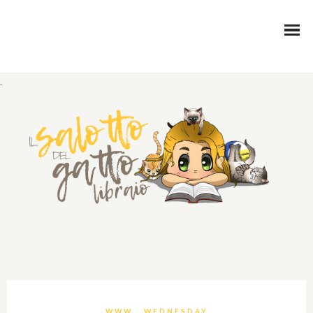
.
WWW… WEDNESDAY