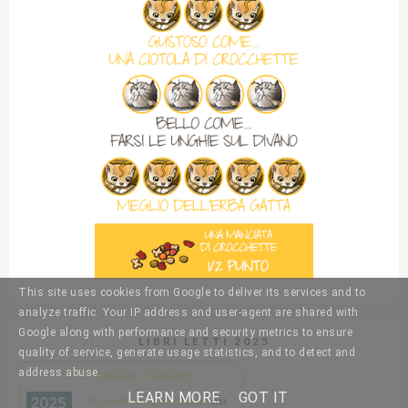
This site uses cookies from Google to deliver its services and to
analyze traffic. Your IP address and user-agent are shared with
Google along with performance and security metrics to ensure
LIBRI LETTI 2025
quality of service, generate usage statistics, and to detect and
2025 Reading Challenge
address abuse.
LEARN MORE
GOT IT
Il salotto del gatto libraio
has