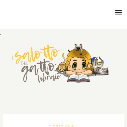
.
5 COSE CHE...