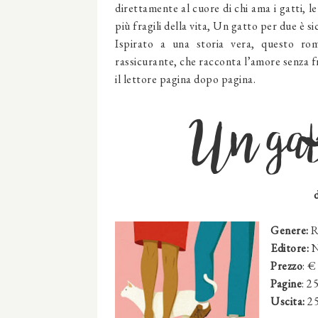
direttamente al cuore di chi ama i gatti, l
più fragili della vita, Un gatto per due è s
Ispirato a una storia vera, questo ro
rassicurante, che racconta l’amore senza 
il lettore pagina dopo pagina.
Un gat
Genere:
R
Editore:
N
Prezzo
: €
Pagine
: 2
Uscita:
2