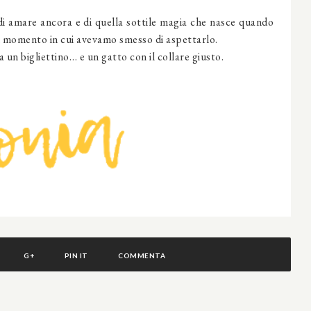
 di amare ancora e di quella sottile magia che nasce quando
l momento in cui avevamo smesso di aspettarlo.
a un bigliettino… e un gatto con il collare giusto.
G+
PIN IT
COMMENTA