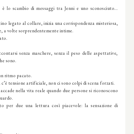
ro è lo scambio di messaggi tra Jenni e uno sconosciuto…
no legato al collare, inizia una corrispondenza misteriosa,
ere, a volte sorprendentemente intime.
ato.
ccontarsi senza maschere, senza il peso delle aspettative,
che sono.
un ritmo pacato.
c’è tensione artificiale, non ci sono colpi di scena forzati.
 accade nella vita reale quando due persone si riconoscono
guardo.
 per due una lettura così piacevole: la sensazione di