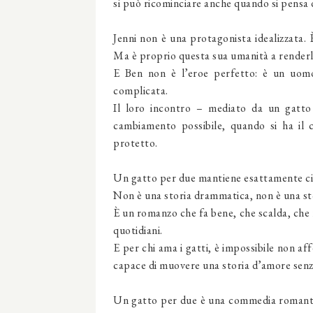
si può ricominciare anche quando si pensa d
Jenni non è una protagonista idealizzata. È
Ma è proprio questa sua umanità a renderla
E Ben non è l’eroe perfetto: è un uomo 
complicata.
Il loro incontro – mediato da un gatto
cambiamento possibile, quando si ha il 
protetto.
Un gatto per due mantiene esattamente ciò
Non è una storia drammatica, non è una sto
È un romanzo che fa bene, che scalda, che re
quotidiani.
E per chi ama i gatti, è impossibile non a
capace di muovere una storia d’amore senza
Un gatto per due è una commedia romantic