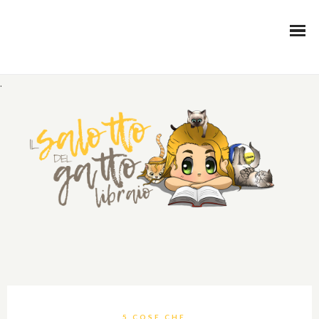
.
5 COSE CHE...