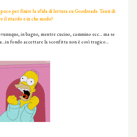
a poco per finire la sfida di lettura su Goodreads. Tenti di
e il ritardo e in che modo?
o ovunuque, in bagno, mentre cucino, cammino ecc... ma se
..in fondo accettare la sconfitta non è così tragico...