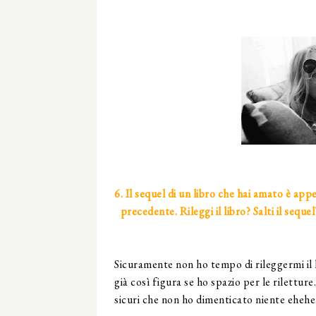
6. Il sequel di un libro che hai amato è ap
precedente. Rileggi il libro? Salti il sequ
Sicuramente non ho tempo di rileggermi il
già così figura se ho spazio per le rilettur
sicuri che non ho dimenticato niente eheheh