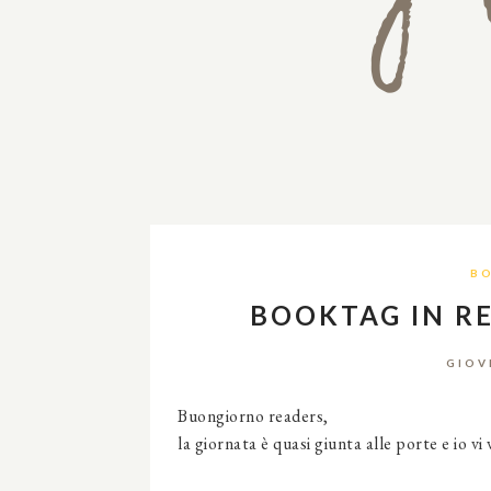
BO
BOOKTAG IN R
GIOV
Buongiorno readers,
la giornata è quasi giunta alle porte e io v