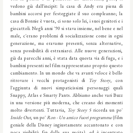
vedono già dall'incipit: la casa di Andy era piena di
bambini accorsi per festeggiate il suo compleanno; la
casa di Bonnie è vuota, ci sono solo lei, i suoi genitori e i
giocattoli. Negli anni '90 si stava insieme, nel bene e nel
male, c'erano problemi di socializzazione come in ogni
generazione, ma eravamo presenti, senza alternative,
senza possibilità di estraniarci. Alle nuove generazioni,
già da parecchi anni, è stata data questa via di fuga, e i
bambini presenti nel film rappresentano proprio questo
cambiamento. In un mondo che va avanti veloce è bello
ritrovare i vecchi protagonisti di
Toy Story
, con
l'aggiunta di nuovi simpaticissimi personaggi quali
Snappy, Atlas e Smarty Pants. Abbiamo anche vari Buzz
in una versione più moderna, che creano dei momenti
molto divertenti. Tuttavia,
Toy Story 5
ricorda un po'
Inside Out
, un po'
Ron - Un amico fuori programma
(film
geniale della Disney ingiustamente accantonato e con
poca visibilità fin dalla sua uscita), ed è incentrato