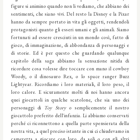
figure si animino quando non li vediamo, che abbiano dei
sentimenti, che siano vivi. Del resto la Disney e la Pixar
hanno da sempre portato in vita gli oggetti, rendendoli
protagonisti quanto gli esseri umani e gli animali. Siamo
fortunati ad essere cresciuti in un mondo così, fatto di
gioco, di immaginazione, di abbondanza di personaggi e
di storie. Ed è per questo che guardando qualunque
capitolo della saga abbiamo la sensazione nitida di
ricordare cosa volesse dire toccare con mano il cowboy
Woody, o il dinosauro Rex, o lo space ranger Buzz
Lightyear. Ricordiamo i loro materiali, il loro peso, il
loro calore. E sicuramente molti di noi hanno ancora
quei giocattoli in qualche scatolone, che sia uno dei
personaggi di
Toy Story
o semplicemente il nostro
giocattolo preferito dell'infanzia. Li abbiamo conservati
perché ci riconnettono a quella parte spensierata della
nostra vita, a quel preciso istante in cui ci chiudevamo in
cameretta a giocare con loro, da soli o con gli altri