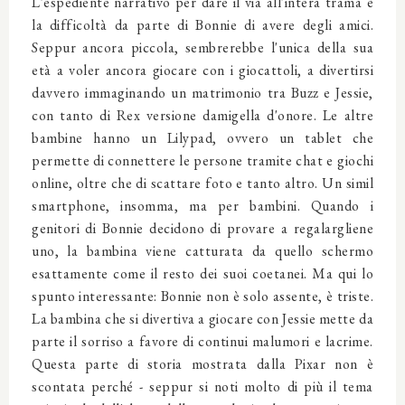
L'espediente narrativo per dare il via all'intera trama è
la difficoltà da parte di Bonnie di avere degli amici.
Seppur ancora piccola, sembrerebbe l'unica della sua
età a voler ancora giocare con i giocattoli, a divertirsi
davvero immaginando un matrimonio tra Buzz e Jessie,
con tanto di Rex versione damigella d'onore. Le altre
bambine hanno un Lilypad, ovvero un tablet che
permette di connettere le persone tramite chat e giochi
online, oltre che di scattare foto e tanto altro. Un simil
smartphone, insomma, ma per bambini. Quando i
genitori di Bonnie decidono di provare a regalargliene
uno, la bambina viene catturata da quello schermo
esattamente come il resto dei suoi coetanei. Ma qui lo
spunto interessante: Bonnie non è solo assente, è triste.
La bambina che si divertiva a giocare con Jessie mette da
parte il sorriso a favore di continui malumori e lacrime.
Questa parte di storia mostrata dalla Pixar non è
scontata perché - seppur si noti molto di più il tema