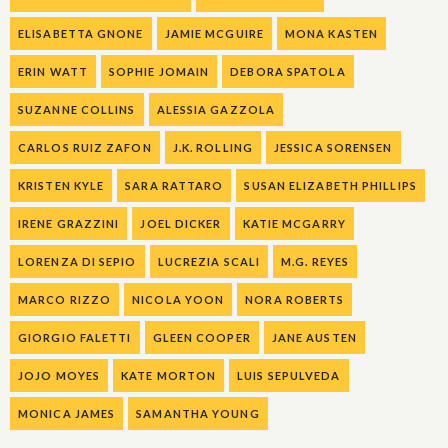
ELISABETTA GNONE
JAMIE MCGUIRE
MONA KASTEN
ERIN WATT
SOPHIE JOMAIN
DEBORA SPATOLA
SUZANNE COLLINS
ALESSIA GAZZOLA
CARLOS RUIZ ZAFON
J.K. ROLLING
JESSICA SORENSEN
KRISTEN KYLE
SARA RATTARO
SUSAN ELIZABETH PHILLIPS
IRENE GRAZZINI
JOEL DICKER
KATIE MCGARRY
LORENZA DI SEPIO
LUCREZIA SCALI
M.G. REYES
MARCO RIZZO
NICOLA YOON
NORA ROBERTS
GIORGIO FALETTI
GLEEN COOPER
JANE AUSTEN
JOJO MOYES
KATE MORTON
LUIS SEPULVEDA
MONICA JAMES
SAMANTHA YOUNG