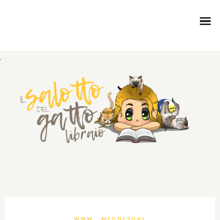
.
WWW… WEDNESDAY