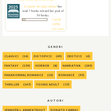
Il salotto del gatto libraio
has
read 7 books toward her goal of
50 books.
7 of 50
(14%)
view books
GENERI
CLASSICI
(14)
DISTOPICO
(49)
EROTICO
(4)
FANTASY
(159)
HORROR
(8)
NARRATIVA
(245)
PARANORMAL ROMANCE
(10)
ROMANCE
(95)
THRILLER
(147)
YOUNG ADULT
(57)
AUTORI
JENNIFER L. ARMENTROUT
DONATO CARRISI