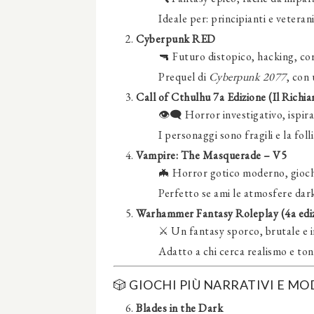
Ideale per: principianti e veterani
Cyberpunk RED
🔫 Futuro distopico, hacking, cor
Prequel di
Cyberpunk 2077
, con
Call of Cthulhu 7a Edizione (Il Richi
👁️‍🗨️ Horror investigativo, ispir
I personaggi sono fragili e la foll
Vampire: The Masquerade – V5
🦇 Horror gotico moderno, giochi
Perfetto se ami le atmosfere dark
Warhammer Fantasy Roleplay (4a edi
⚔️ Un fantasy sporco, brutale e 
Adatto a chi cerca realismo e toni
🎲 GIOCHI PIÙ NARRATIVI E M
Blades in the Dark