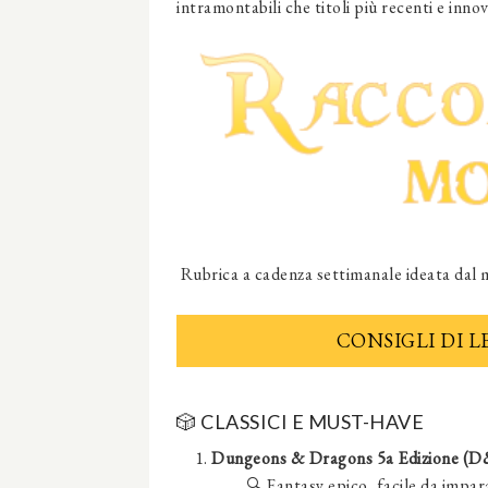
intramontabili che titoli più recenti e innov
Rubrica a cadenza settimanale ideata dal m
CONSIGLI DI 
🎲
CLASSICI E MUST-HAVE
Dungeons & Dragons 5a Edizione (D
🔍 Fantasy epico, facile da impa