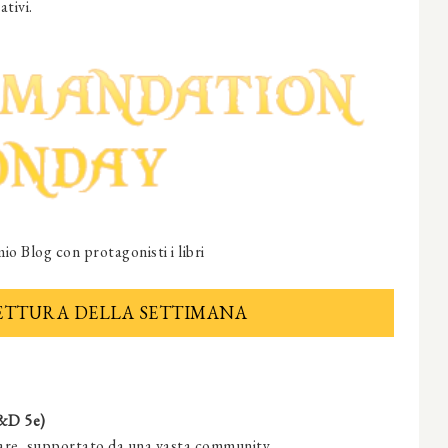
ativi.
io Blog con protagonisti i libri
LETTURA DELLA SETTIMANA
&D 5e)
rare, supportato da una vasta community.