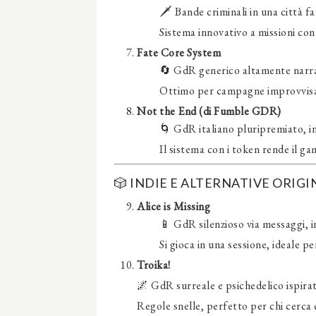
🗡️ Bande criminali in una città 
Sistema innovativo a missioni con
Fate Core System
🔄 GdR generico altamente narrat
Ottimo per campagne improvvisat
Not the End (di Fumble GDR)
🌀 GdR italiano pluripremiato, inc
Il sistema con i token rende il g
🎲 INDIE E ALTERNATIVE ORIGI
Alice is Missing
📱 GdR silenzioso via messaggi, i
Si gioca in una sessione, ideale p
Troika!
🌌 GdR surreale e psichedelico ispirat
Regole snelle, perfetto per chi cerca 