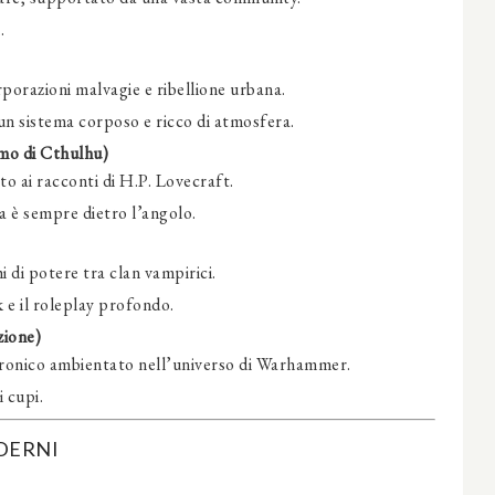
.
porazioni malvagie e ribellione urbana.
 un sistema corposo e ricco di atmosfera.
amo di Cthulhu)
ato ai racconti di H.P. Lovecraft.
ia è sempre dietro l’angolo.
 di potere tra clan vampirici.
 e il roleplay profondo.
zione)
ironico ambientato nell’universo di Warhammer.
 cupi.
ODERNI