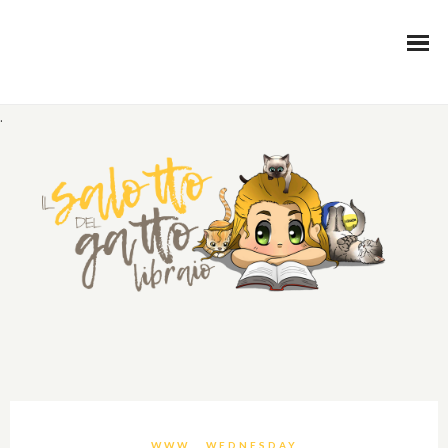
.
WWW… WEDNESDAY