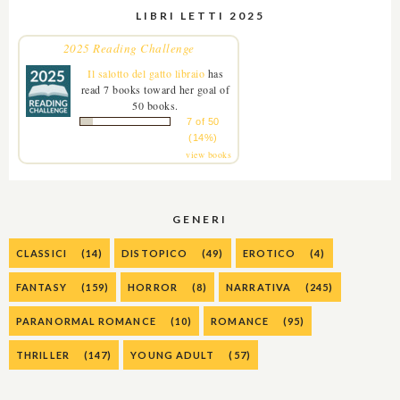
LIBRI LETTI 2025
2025 Reading Challenge
Il salotto del gatto libraio
has
read 7 books toward her goal of
50 books.
7 of 50
(14%)
view books
GENERI
CLASSICI
(14)
DISTOPICO
(49)
EROTICO
(4)
FANTASY
(159)
HORROR
(8)
NARRATIVA
(245)
PARANORMAL ROMANCE
(10)
ROMANCE
(95)
THRILLER
(147)
YOUNG ADULT
(57)