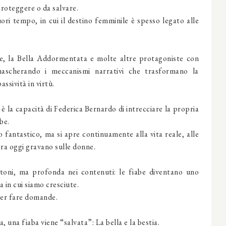
proteggere o da salvare.
ori tempo, in cui il destino femminile è spesso legato alle
ve, la Bella Addormentata e molte altre protagoniste con
mascherando i meccanismi narrativi che trasformano la
ssività in virtù.
 è la capacità di Federica Bernardo di intrecciare la propria
be.
fantastico, ma si apre continuamente alla vita reale, alle
ora oggi gravano sulle donne.
i toni, ma profonda nei contenuti: le fiabe diventano uno
 in cui siamo cresciute.
er fare domande.
, una fiaba viene “salvata”: La bella e la bestia.