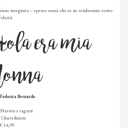
.
bbiano insegnato – spesso senza che ce ne rendessimo conto
elicità.
tola era mia
onna
 Federica Bernardo
Narrita x ragazzi
:
Chiaredizioni
 € 14,90