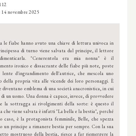
 112
‎
14 novembre 2025
a le fiabe hanno avuto una chiave di lettura univoca in
rincipessa di turno viene salvata dal principe, il lettore
dimenticarla. "Cenerentola era mia nonna" è il
mento ironico e dissacrante delle fiabe più note, poste
a lente d'ingrandimento dell'autrice, che mescola uno
 della propria vita alle vicende dei loro personaggi. È
e diventano emblema di una società anacronistica, in cui
ni di un uomo. Una donna è capace, invece, di provvedere
e la sottragga ai rivolgimenti della sorte: è questo il
a che viene salvata è infatti "La bella e la bestia", perché
to caso, è la protagonista femminile, Belle, che spezza
o un principe a rimanere bestia per sempre. Con la sua
petto mostruoso della bestia, riesce a far riemergere la