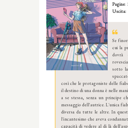
Pagine
:
Uscita:
Se finor
cui la p
dovrà 
rovescia
sotto l
spaccato
così che le protagoniste delle fiab
il destino di una donna è nelle ma
a se stessa, senza un principe ch
messaggio dell'autrice. L'unica fiab
diversa da tutte le altre. In ques
l'incantesimo che aveva condannat
capacità di vedere al di là dell'as