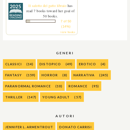
Il salotto del gatto libraio
has
read 7 books toward her goal of
50 books.
7 of 50
(14%)
view books
GENERI
CLASSICI
(14)
DISTOPICO
(49)
EROTICO
(4)
FANTASY
(159)
HORROR
(8)
NARRATIVA
(245)
PARANORMAL ROMANCE
(10)
ROMANCE
(95)
THRILLER
(147)
YOUNG ADULT
(57)
AUTORI
JENNIFER L. ARMENTROUT
DONATO CARRISI