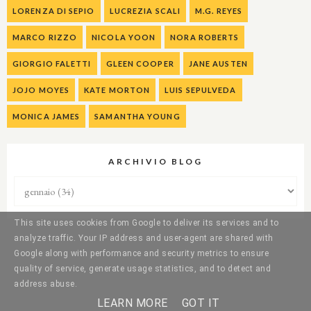
LORENZA DI SEPIO
LUCREZIA SCALI
M.G. REYES
MARCO RIZZO
NICOLA YOON
NORA ROBERTS
GIORGIO FALETTI
GLEEN COOPER
JANE AUSTEN
JOJO MOYES
KATE MORTON
LUIS SEPULVEDA
MONICA JAMES
SAMANTHA YOUNG
ARCHIVIO BLOG
This site uses cookies from Google to deliver its services and to
analyze traffic. Your IP address and user-agent are shared with
Google along with performance and security metrics to ensure
quality of service, generate usage statistics, and to detect and
address abuse.
LEARN MORE
GOT IT