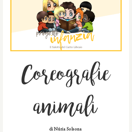
Coreografie
animali
di
Núria Solsona