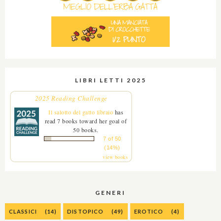
LIBRI LETTI 2025
2025 Reading Challenge
Il salotto del gatto libraio
has
read 7 books toward her goal of
50 books.
7 of 50
(14%)
view books
GENERI
CLASSICI
(14)
DISTOPICO
(49)
EROTICO
(4)