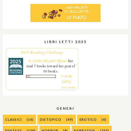
LIBRI LETTI 2025
2025 Reading Challenge
Il salotto del gatto libraio
has
read 7 books toward her goal of
50 books.
7 of 50
(14%)
view books
GENERI
CLASSICI
(14)
DISTOPICO
(49)
EROTICO
(4)
FANTASY
(159)
HORROR
(8)
NARRATIVA
(245)