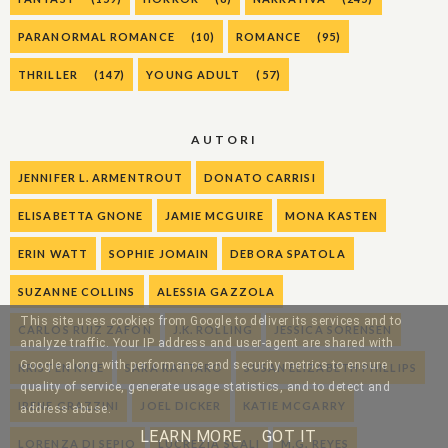
PARANORMAL ROMANCE
(10)
ROMANCE
(95)
THRILLER
(147)
YOUNG ADULT
(57)
AUTORI
JENNIFER L. ARMENTROUT
DONATO CARRISI
ELISABETTA GNONE
JAMIE MCGUIRE
MONA KASTEN
ERIN WATT
SOPHIE JOMAIN
DEBORA SPATOLA
SUZANNE COLLINS
ALESSIA GAZZOLA
This site uses cookies from Google to deliver its services and to
CARLOS RUIZ ZAFON
J.K. ROLLING
JESSICA SORENSEN
analyze traffic. Your IP address and user-agent are shared with
Google along with performance and security metrics to ensure
KRISTEN KYLE
SARA RATTARO
SUSAN ELIZABETH PHILLIPS
quality of service, generate usage statistics, and to detect and
IRENE GRAZZINI
JOEL DICKER
KATIE MCGARRY
address abuse.
LEARN MORE
GOT IT
LORENZA DI SEPIO
LUCREZIA SCALI
M.G. REYES