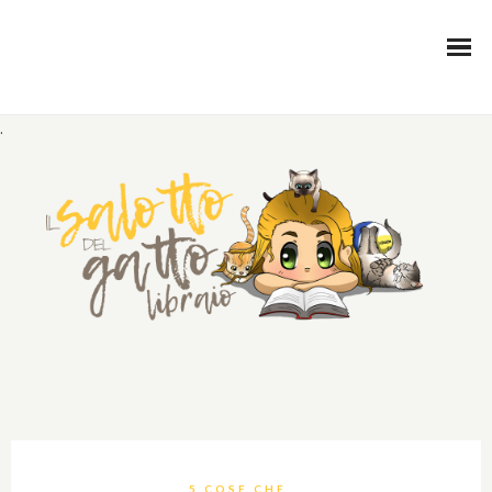
.
5 COSE CHE...