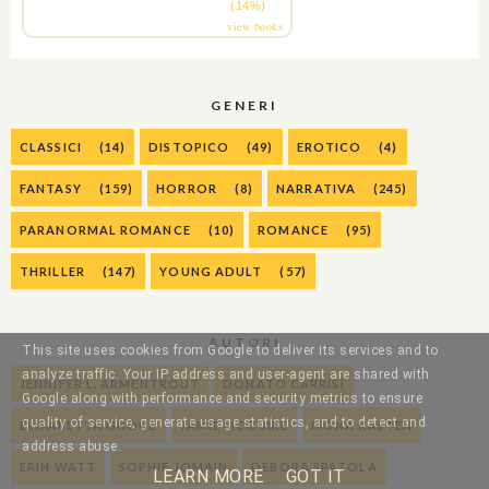
(14%)
view books
GENERI
CLASSICI
(14)
DISTOPICO
(49)
EROTICO
(4)
FANTASY
(159)
HORROR
(8)
NARRATIVA
(245)
PARANORMAL ROMANCE
(10)
ROMANCE
(95)
THRILLER
(147)
YOUNG ADULT
(57)
AUTORI
This site uses cookies from Google to deliver its services and to
analyze traffic. Your IP address and user-agent are shared with
JENNIFER L. ARMENTROUT
DONATO CARRISI
Google along with performance and security metrics to ensure
quality of service, generate usage statistics, and to detect and
ELISABETTA GNONE
JAMIE MCGUIRE
MONA KASTEN
address abuse.
ERIN WATT
SOPHIE JOMAIN
DEBORA SPATOLA
LEARN MORE
GOT IT