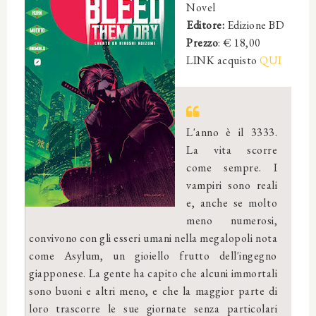
Novel
Editore:
Edizione BD
Prezzo
: € 18,00
LINK acquisto
QUI
L'anno è il 3333.
La vita scorre
come sempre. I
vampiri sono reali
e, anche se molto
meno numerosi,
convivono con gli esseri umani nella megalopoli nota
come Asylum, un gioiello frutto dell'ingegno
giapponese. La gente ha capito che alcuni immortali
sono buoni e altri meno, e che la maggior parte di
loro trascorre le sue giornate senza particolari